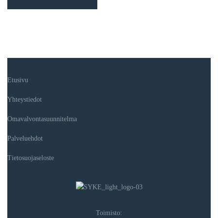
Etusivu
Yhteystiedot
Omavalvontasuunnitelma
Palveluehdot
Tietosuojaseloste
Toimisto: