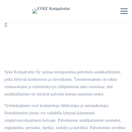
Syke Kotipalvelut Oy tarjoaa monipuolisia palveluita asiakkaillemme,
jotka liittyvät kotihoitoon ja siivoukseen. Tavoitteenamme on tukea
voimavarojen ja toimintakyvyn ylläpitämistä sekä varmistaa, että
asiakkaillamme on riittävät palvelut kotona asumisen tueksi.
Työntekijämme ovat koulutettuja lähihoitajia ja sairaanhoitajia.
Hoitokäyntien pituus voi vaihdella lyhyistä käynneistä
ympärivuorokautiseen hoivaan. Palvelemme asiakkaitamme suomeksi,
englanniksi, persiaksi, dariksi, turkiksi ja kurdiksi. Palvelumme soveltuu