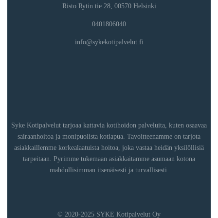
Risto Rytin tie 28, 00570 Helsinki
0401806040
info@sykekotipalvelut.fi
Syke Kotipalvelut tarjoaa kattavia kotihoidon palveluita, kuten osaavaa
sairaanhoitoa ja monipuolista kotiapua. Tavoitteenamme on tarjota
asiakkaillemme korkealaatuista hoitoa, joka vastaa heidän yksilöllisiä
tarpeitaan. Pyrimme tukemaan asiakkaitamme asumaan kotona
mahdollisimman itsenäisesti ja turvallisesti.
© 2020-2025 SYKE Kotipalvelut Oy