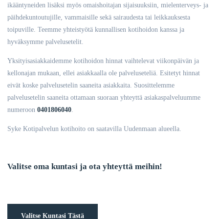
ikääntyneiden lisäksi myös omaishoitajan sijaisuuksiin, mielenterveys- ja
päihdekuntoutujille, vammaisille sekä sairaudesta tai leikkauksesta
toipuville. Teemme yhteistyötä kunnallisen kotihoidon kanssa ja
hyväksymme palvelusetelit.
Yksityisasiakkaidemme kotihoidon hinnat vaihtelevat viikonpäivän ja
kellonajan mukaan, ellei asiakkaalla ole palveluseteliä. Esitetyt hinnat
eivät koske palvelusetelin saaneita asiakkaita. Suosittelemme
palvelusetelin saaneita ottamaan suoraan yhteyttä asiakaspalveluumme
numeroon
0401806040
.
Syke Kotipalvelun kotihoito on saatavilla Uudenmaan alueella.
Valitse oma kuntasi ja ota yhteyttä meihin!
Valitse Kuntasi Tästä