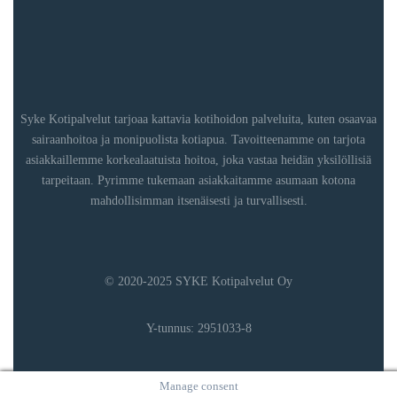
Syke Kotipalvelut tarjoaa kattavia kotihoidon palveluita, kuten osaavaa
sairaanhoitoa ja monipuolista kotiapua. Tavoitteenamme on tarjota
asiakkaillemme korkealaatuista hoitoa, joka vastaa heidän yksilöllisiä
tarpeitaan. Pyrimme tukemaan asiakkaitamme asumaan kotona
mahdollisimman itsenäisesti ja turvallisesti.
© 2020-2025 SYKE Kotipalvelut Oy
Y-tunnus: 2951033-8
Manage consent