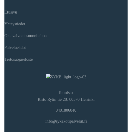
Etusivu
Yhteystiedot
Omavalvontasuunnitelma
Palveluehdot
Tietosuojaseloste
Toimisto:
Risto Rytin tie 28, 00570 Helsinki
0401806040
info@sykekotipalvelut.fi