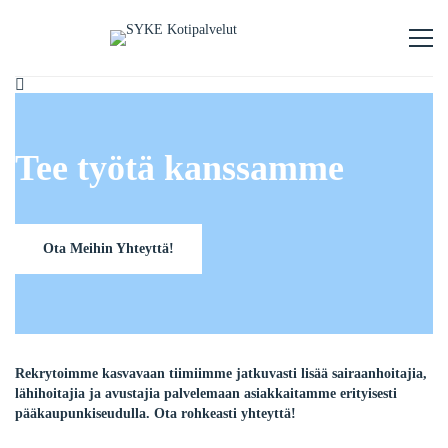
Tee työtä kanssamme
Ota Meihin Yhteyttä!
Rekrytoimme kasvavaan tiimiimme jatkuvasti lisää sairaanhoitajia,
lähihoitajia ja avustajia palvelemaan asiakkaitamme erityisesti
pääkaupunkiseudulla. Ota rohkeasti yhteyttä!