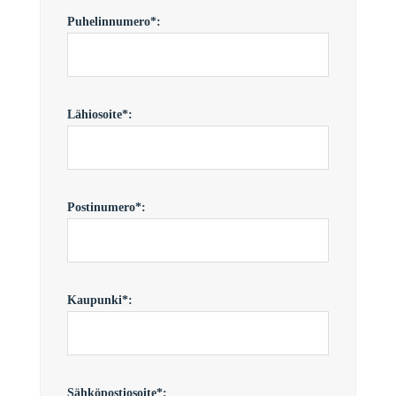
Puhelinnumero*:
Lähiosoite*:
Postinumero*:
Kaupunki*:
Sähköpostiosoite*: