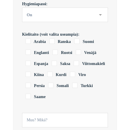
Hygieniapassi:
Kielitaito (voit valita useampia):
Arabia
Ranska
Suomi
Englanti
Ruotsi
Venäjä
Espanja
Saksa
Viittomakieli
Kiina
Kurdi
Viro
Persia
Somali
Turkki
Saame