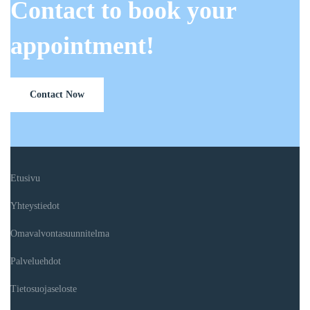
Contact to book your
appointment!
Contact Now
Etusivu
Yhteystiedot
Omavalvontasuunnitelma
Palveluehdot
Tietosuojaseloste