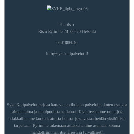
Toimisto:
Risto Rytin tie 28, 00570 Helsinki
0401806040
info@sykekotipalvelut.fi
Syke Kotipalvelut tarjoaa kattavia kotihoidon palveluita, kuten osaavaa
sairaanhoitoa ja monipuolista kotiapua. Tavoitteenamme on tarjota
asiakkaillemme korkealaatuista hoitoa, joka vastaa heidän yksilöllisiä
tarpeitaan. Pyrimme tukemaan asiakkaitamme asumaan kotona
mahdollisimman itsenäisesti ja turvallisesti.