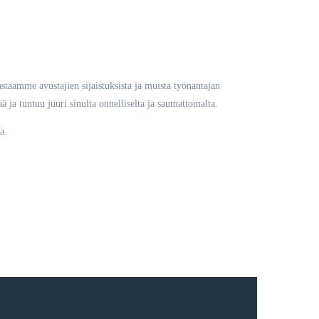
staamme avustajien sijaistuksista ja muista työnantajan
ä ja tuntuu juuri sinulta onnelliselta ja saumattomalta.
a.