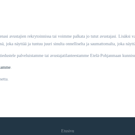
si avustajien rekrytoinnissa tai voimme palkata jo tutut avustajasi. Lisäksi va
, joka näyttää ja tuntuu juuri sinulta onnelliselta ja saumattomalta, joka näyttä
 tiedustele palveluistamme tai avustajatilanteestamme Etelä-Pohjanmaan kunniss
llamme
.
etta.
Etusivu