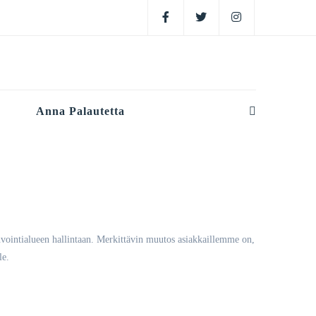
Facebook
Twitter
Instagram
Anna Palautetta
nvointialueen hallintaan. Merkittävin muutos asiakkaillemme on,
le.