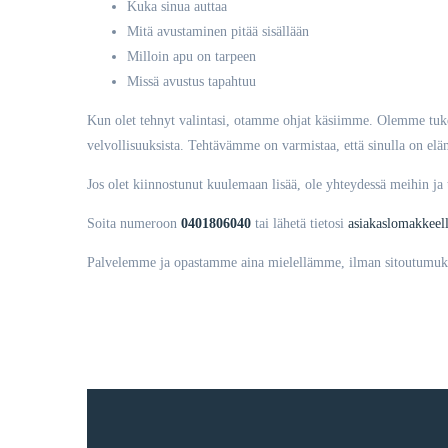
Kuka sinua auttaa
Mitä avustaminen pitää sisällään
Milloin apu on tarpeen
Missä avustus tapahtuu
Kun olet tehnyt valintasi, otamme ohjat käsiimme. Olemme tukena
velvollisuuksista. Tehtävämme on varmistaa, että sinulla on elämä
Jos olet kiinnostunut kuulemaan lisää, ole yhteydessä meihin ja
Soita numeroon
0401806040
tai lähetä tietosi
asiakaslomakkee
Palvelemme ja opastamme aina mielellämme, ilman sitoutumuks