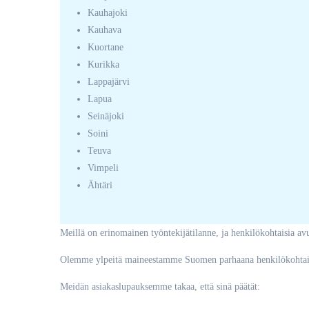
Kauhajoki
Kauhava
Kuortane
Kurikka
Lappajärvi
Lapua
Seinäjoki
Soini
Teuva
Vimpeli
Ähtäri
Meillä on erinomainen työntekijätilanne, ja henkilökohtaisia a
Olemme ylpeitä maineestamme Suomen parhaana henkilökohtaisen
Meidän asiakaslupauksemme takaa, että sinä päätät: