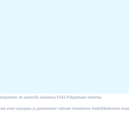
vustajiamme on saatavilla jokaisessa Etelä-Pohjanmaan kunnissa.
 avun tarjoajana ja panostamme vahvasti luotettaviin henkilökohtaisiin avust