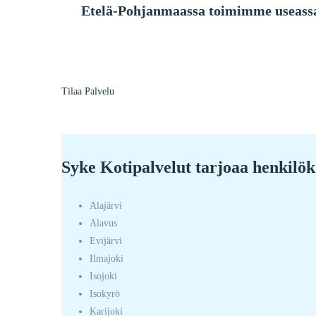
Etelä-Pohjanmaassa toimimme useassa 
Tilaa Palvelu
Syke Kotipalvelut tarjoaa henkilö
Alajärvi
Alavus
Evijärvi
Ilmajoki
Isojoki
Isokyrö
Karijoki